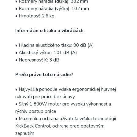
• Rozmery náradia (dĺžka): 382 mm
• Rozmery náradia (výška): 102 mm
• Hmotnosť: 2,6 kg
Informácie o hluku a vibráciách:
• Hladina akustického tlaku: 90 dB (A)
• Akustický výkon: 101 dB (A)
• Nepresnosť K: 3 dB
Prečo práve toto náradie?
• Najvyššia pohodlie vďaka ergonomickej hlavnej
rukoväti pre prácu bez únavy
• Silný 1 800W motor pre vysokú výkonnosť a
rýchly postup práce
• Maximálna ochrana užívateľa vďaka technológii
KickBack Control,
ochrana pred opätovným
zapnutím