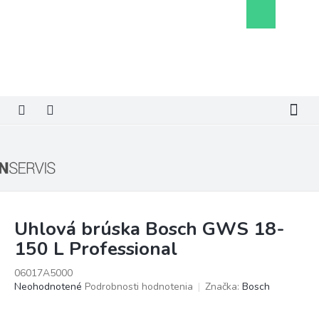
Prejsť
Nákupný
na
košík
obsah
Uhlová brúska Bosch GWS 18-
150 L Professional
06017A5000
Priemerné
Neohodnotené
Podrobnosti hodnotenia
Značka:
Bosch
hodnotenie
produktu