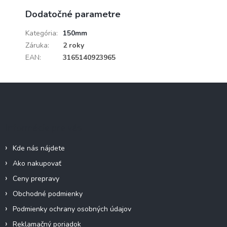
Dodatočné parametre
Kategória
:
150mm
Záruka
:
2 roky
EAN
:
3165140923965
Z
á
p
ä
Informácie pre vás
t
i
Kde nás nájdete
e
Ako nakupovať
Ceny prepravy
Obchodné podmienky
Podmienky ochrany osobných údajov
Reklamačný poriadok