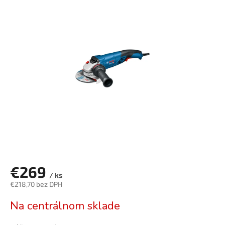
je
0,0
z
5
hviezdičiek.
€269
/ ks
€218,70 bez DPH
Jednotková
Na centrálnom sklade
cena: