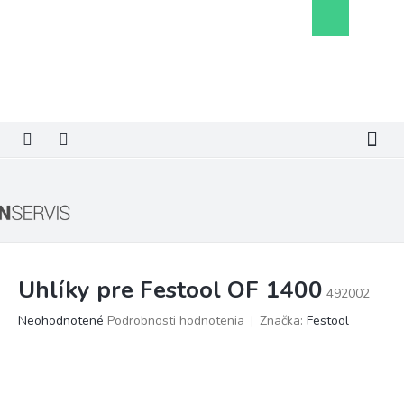
Prejsť
Nákupný
na
košík
obsah
Uhlíky pre Festool OF 1400
492002
Priemerné
Neohodnotené
Podrobnosti hodnotenia
Značka:
Festool
hodnotenie
produktu
je
0,0