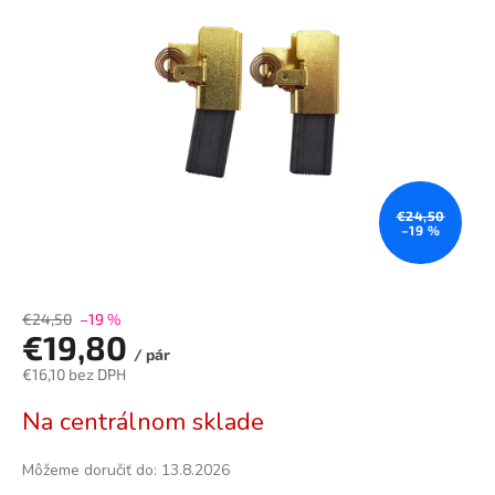
z
5
hviezdičiek.
€24,50
–19 %
€24,50
–19 %
€19,80
/ pár
€16,10 bez DPH
Jednotková
Na centrálnom sklade
cena:
Môžeme doručiť do:
13.8.2026