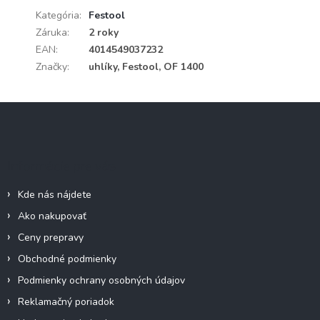
Kategória
:
Festool
Záruka
:
2 roky
EAN
:
4014549037232
Značky
:
uhlíky, Festool, OF 1400
Z
á
p
ä
Informácie pre vás
t
i
Kde nás nájdete
e
Ako nakupovať
Ceny prepravy
Obchodné podmienky
Podmienky ochrany osobných údajov
Reklamačný poriadok