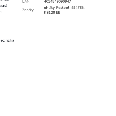
EAN
:
4014549090947
časná
uhlíky, Festool, 494785,
Značky
:
i
KS120 EB
ez rizika