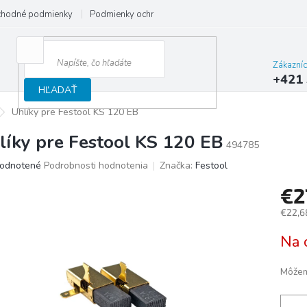
hodné podmienky
Podmienky ochrany osobných údajov
Reklamačný
Zákazní
+421 
HĽADAŤ
Uhlíky pre Festool KS 120 EB
líky pre Festool KS 120 EB
494785
merné
odnotené
Podrobnosti hodnotenia
Značka:
Festool
otenie
€2
uktu
€22,6
Jedno
Na 
cena:
ičiek.
Môžem