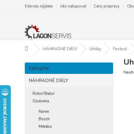
Prejsť
Kde nás nájdete
Ako nakupovať
Ceny prepravy
Obc
na
obsah
Domov
NÁHRADNÉ DIELY
Uhlíky
Festool
Uh
B
Preskočiť
o
Kategórie
kategórie
Prie
Neoh
č
hodn
n
NÁHRADNÉ DIELY
prod
ý
je
p
Rotor/Stator
0,0
a
z
Ozubenia
5
n
Narex
hviezd
e
Bosch
l
Metabo