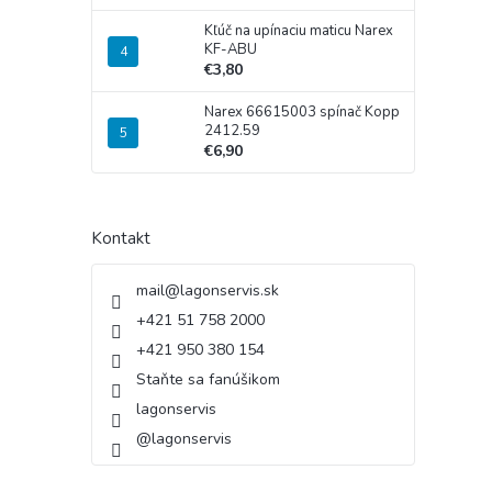
Kľúč na upínaciu maticu Narex
KF-ABU
€3,80
Narex 66615003 spínač Kopp
2412.59
€6,90
Kontakt
mail
@
lagonservis.sk
+421 51 758 2000
+421 950 380 154
Staňte sa fanúšikom
lagonservis
@lagonservis