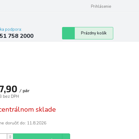
 poriadok
Hodnotenie obchodu
Prihlásenie
cka podpora:
Nákupný
Prázdny košík
51 758 2000
košík
7,90
/ pár
8 bez DPH
tková
centrálnom sklade
e doručiť do:
11.8.2026