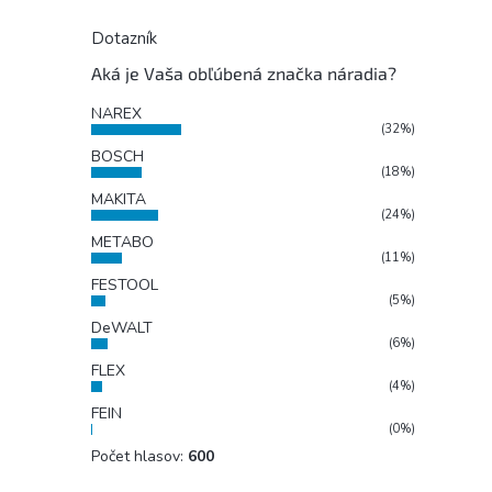
Dotazník
Aká je Vaša obľúbená značka náradia?
NAREX
(32%)
BOSCH
(18%)
MAKITA
(24%)
METABO
(11%)
FESTOOL
(5%)
DeWALT
(6%)
FLEX
(4%)
FEIN
(0%)
Počet hlasov:
600