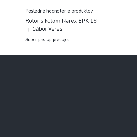
Posledné hodnotenie produktov
Rotor s kolom Narex EPK 16
Gábor Veres
|
Hodnotenie produktu je 5 z 5 hviezdičiek.
Super prístup predajcu!
Z
á
p
ä
t
i
e