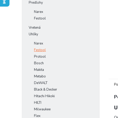
Predlohy
Narex
Festool
Vretená
Uhlíky
Narex
Festool
Protool
Bosch
Makita
Metabo
DeWALT
Po
Black & Decker
P
Hitachi Hikoki
HILTI
U
Milwaukee
Flex
Or