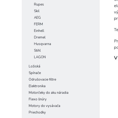
Rupes
el
Skil
vý
AEG
pr
FERM
Te
Einhell
Dremel
Pr
Husqvarna
po
Stihl
LAGON
V
Ložiská
Spínače
Odrušovacie filtre
Elektronika
Motorčeky do aku náradia
Flexo šnúry
Motory do vysávača
Priechodky