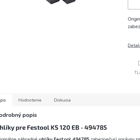
Origi
zabez
Detai
TL
pis
Hodnotenie
Diskusia
odrobný popis
hlíky pre Festool KS 120 EB - 494785
iginálne náhradné
uhlíky Festool 494785
zabezpečujú správny p