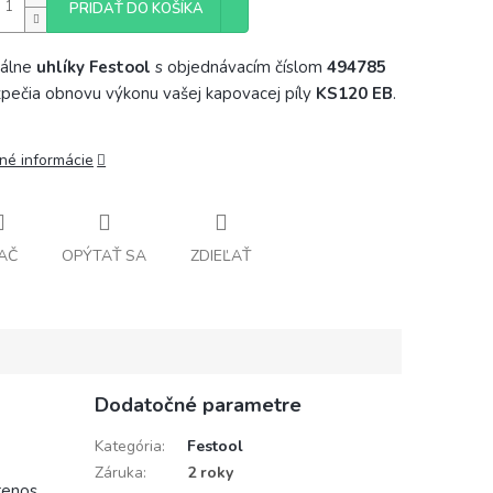
PRIDAŤ DO KOŠÍKA
nálne
uhlíky Festool
s objednávacím číslom
494785
pečia obnovu výkonu vašej kapovacej píly
KS120 EB
.
lné informácie
AČ
OPÝTAŤ SA
ZDIEĽAŤ
Dodatočné parametre
Kategória
:
Festool
Záruka
:
2 roky
renos