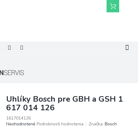
Prejsť
Nákupný
na
košík
obsah
Uhlíky Bosch pre GBH a GSH 1
617 014 126
1617014126
Priemerné
Neohodnotené
Podrobnosti hodnotenia
Značka:
Bosch
hodnotenie
produktu