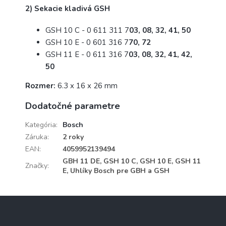
2) Sekacie kladivá GSH
GSH 10 C - 0 611 311 7
03, 08, 32, 41, 50
GSH 10 E - 0 601 316 7
70, 72
GSH 11 E - 0 611 316 7
03, 08, 32, 41, 42,
50
Rozmer:
6.3 x 16 x 26 mm
Dodatočné parametre
Kategória
:
Bosch
Záruka
:
2 roky
EAN
:
4059952139494
GBH 11 DE, GSH 10 C, GSH 10 E, GSH 11
Značky
:
E, Uhlíky Bosch pre GBH a GSH
Z
á
p