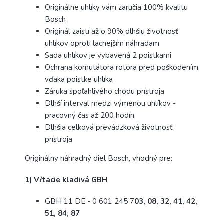
Originálne uhlíky vám zaručia 100% kvalitu
Bosch
Originál zaistí až o 90% dlhšiu životnosť
uhlíkov oproti lacnejším náhradam
Sada uhlíkov je vybavená 2 poistkami
Ochrana komutátora rotora pred poškodením
vďaka poistke uhlíka
Záruka spoľahlivého chodu prístroja
Dlhší interval medzi výmenou uhlíkov -
pracovný čas až 200 hodín
Dlhšia celková prevádzková životnosť
prístroja
Originálny náhradný diel Bosch, vhodný pre:
1) Vŕtacie kladivá GBH
GBH 11 DE - 0 601 245 7
03, 08, 32, 41, 42,
51, 84, 87