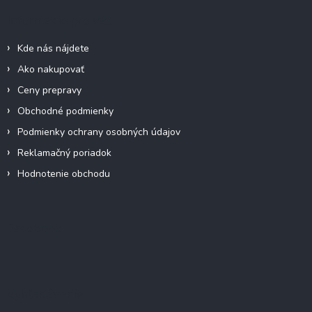
ä
Informácie pre vás
t
i
Kde nás nájdete
e
Ako nakupovať
Ceny prepravy
Obchodné podmienky
Podmienky ochrany osobných údajov
Reklamačný poriadok
Hodnotenie obchodu
Facebook
Vyhľadávanie