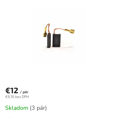
je
0,0
z
5
hviezdičiek.
€12
/ pár
€9,76 bez DPH
Jednotková
Skladom
(3 pár)
cena: