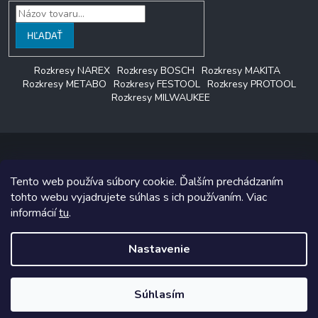
HĽADAŤ
Rozkresy NAREX
Rozkresy BOSCH
Rozkresy MAKITA
Rozkresy METABO
Rozkresy FESTOOL
Rozkresy PROTOOL
Rozkresy MILWAUKEE
Tento web používa súbory cookie. Ďalším prechádzaním
Copyright 2026
LAGON SERVIS
. Všetky práva vyhradené.
tohto webu vyjadrujete súhlas s ich používaním. Viac
informácií
tu
.
Grafický návrh vytvoril a na Shoptet implementoval
Tomáš Hlad
&
Shoptetak.cz
.
Nastavenie
Vytvoril Shoptet
Súhlasím