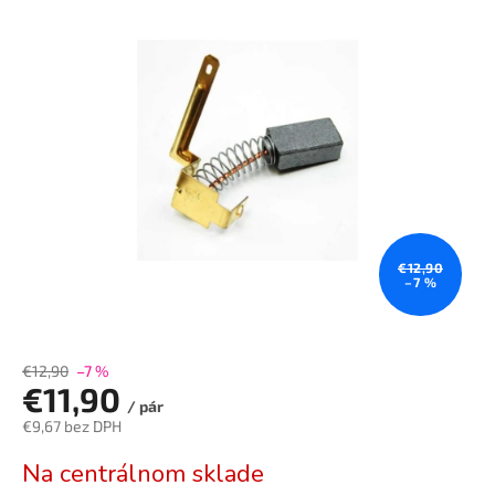
je
5,0
z
5
hviezdičiek.
€12,90
–7 %
€12,90
–7 %
€11,90
/ pár
€9,67 bez DPH
Jednotková
Na centrálnom sklade
cena: