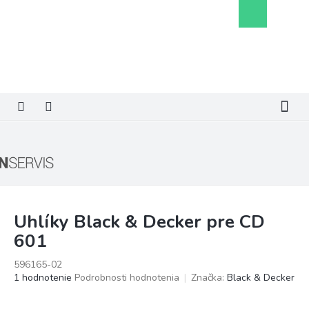
Prejsť
Nákupný
na
košík
obsah
Uhlíky Black & Decker pre CD
601
596165-02
Priemerné
1 hodnotenie
Podrobnosti hodnotenia
Značka:
Black & Decker
hodnotenie
produktu