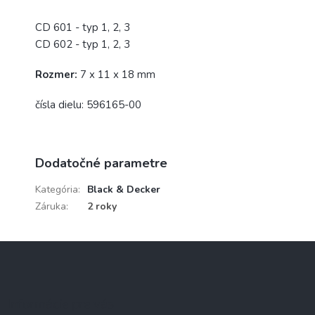
CD 601 - typ 1, 2, 3
CD 602 - typ 1, 2, 3
Rozmer:
7 x 11 x 18 mm
čísla dielu: 596165-00
Dodatočné parametre
Kategória
:
Black & Decker
Záruka
:
2 roky
Z
á
p
ä
Informácie pre vás
t