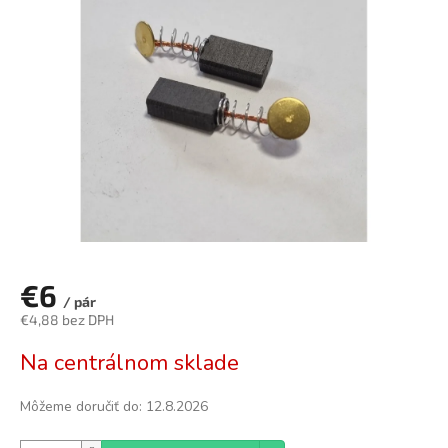
z
5
hviezdičiek.
€6
/ pár
€4,88 bez DPH
Jednotková
Na centrálnom sklade
cena:
Môžeme doručiť do:
12.8.2026