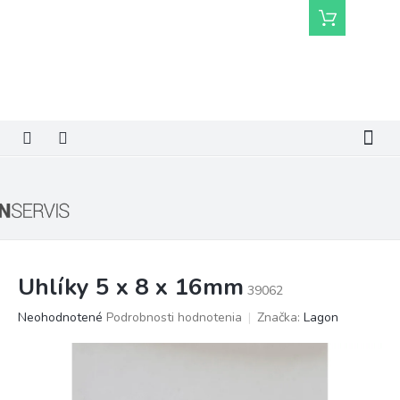
Prejsť
Nákupný
na
košík
obsah
Uhlíky 5 x 8 x 16mm
39062
Priemerné
Neohodnotené
Podrobnosti hodnotenia
Značka:
Lagon
hodnotenie
produktu
je
0,0