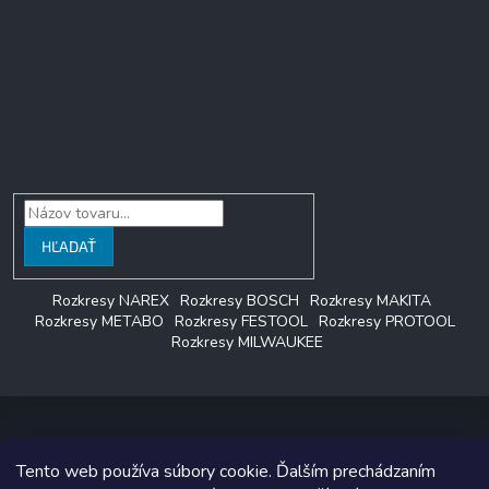
Facebook
Vyhľadávanie
HĽADAŤ
Rozkresy NAREX
Rozkresy BOSCH
Rozkresy MAKITA
Rozkresy METABO
Rozkresy FESTOOL
Rozkresy PROTOOL
Rozkresy MILWAUKEE
Tento web používa súbory cookie. Ďalším prechádzaním
Copyright 2026
LAGON SERVIS
. Všetky práva vyhradené.