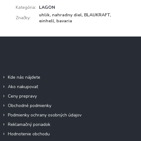
Kategória
:
LAGON
uhlik, nahradny diel, BLAUKRAFT,
Značky
:
einhell, bavaria
Z
á
p
ä
Informácie pre vás
t
i
Kde nás nájdete
e
Ako nakupovať
Ceny prepravy
Obchodné podmienky
Podmienky ochrany osobných údajov
Reklamačný poriadok
Hodnotenie obchodu