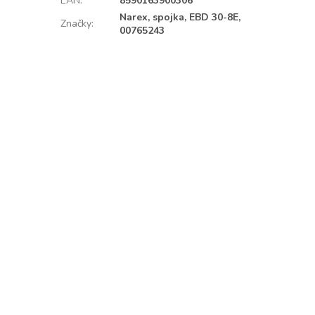
EAN
:
8590163900306
Narex, spojka, EBD 30-8E,
Značky
:
00765243