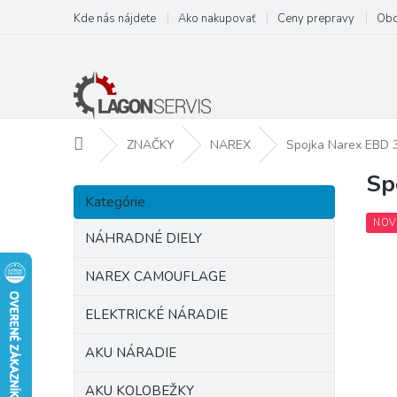
Prejsť
Kde nás nájdete
Ako nakupovať
Ceny prepravy
Obc
na
obsah
Domov
ZNAČKY
NAREX
Spojka Narex EBD 
Sp
B
Preskočiť
o
Kategórie
kategórie
č
NOV
n
NÁHRADNÉ DIELY
ý
p
NAREX CAMOUFLAGE
a
ELEKTRICKÉ NÁRADIE
n
e
AKU NÁRADIE
l
AKU KOLOBEŽKY