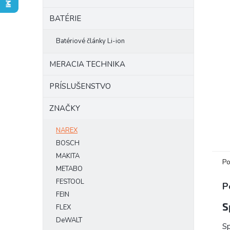
BATÉRIE
Batériové články Li-ion
MERACIA TECHNIKA
PRÍSLUŠENSTVO
ZNAČKY
NAREX
BOSCH
MAKITA
Po
METABO
FESTOOL
P
FEIN
S
FLEX
DeWALT
S