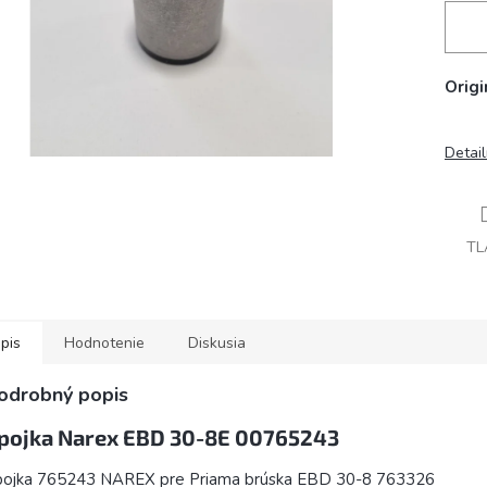
Origi
Detai
TL
pis
Hodnotenie
Diskusia
odrobný popis
pojka Narex EBD 30-8E 00765243
pojka 765243 NAREX pre Priama brúska EBD 30-8 763326