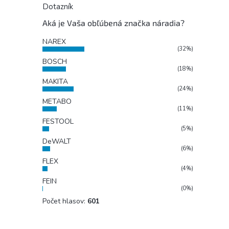
Dotazník
Aká je Vaša obľúbená značka náradia?
NAREX
(32%)
BOSCH
(18%)
MAKITA
(24%)
METABO
(11%)
FESTOOL
(5%)
DeWALT
(6%)
FLEX
(4%)
FEIN
(0%)
Počet hlasov:
601