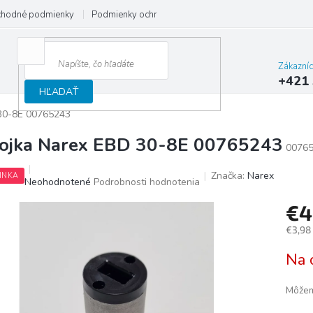
hodné podmienky
Podmienky ochrany osobných údajov
Reklamačný
Zákazní
+421 
HĽADAŤ
30-8E 00765243
ojka Narex EBD 30-8E 00765243
0076
Značka:
Narex
INKA
Priemerné
Neohodnotené
Podrobnosti hodnotenia
hodnotenie
€4
produktu
je
€3,98
0,0
z
Jedno
Na 
5
cena:
hviezdičiek.
Môžem