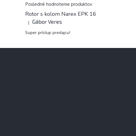
Posledné hodnotenie produktov
Rotor s kolom Narex EPK 16
Gábor Veres
|
Hodnotenie produktu je 5 z 5 hviezdičiek.
Super prístup predajcu!
Z
á
p
ä
t
i
e