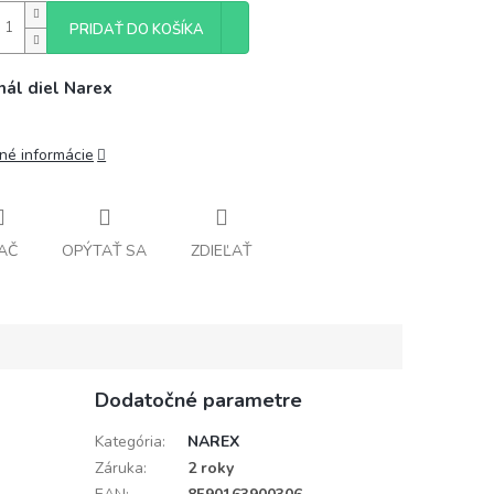
PRIDAŤ DO KOŠÍKA
nál diel Narex
lné informácie
AČ
OPÝTAŤ SA
ZDIEĽAŤ
Dodatočné parametre
Kategória
:
NAREX
Záruka
:
2 roky