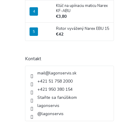
Kľúč na upínaciu maticu Narex
KF-ABU
€3,80
Rotor vyvážený Narex EBU 15
€42
Kontakt
mail
@
lagonservis.sk
+421 51 758 2000
+421 950 380 154
Staňte sa fanúšikom
lagonservis
@lagonservis