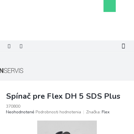
Prejsť
Nákupný
na
košík
obsah
Spínač pre Flex DH 5 SDS Plus
370800
Priemerné
Neohodnotené
Podrobnosti hodnotenia
Značka:
Flex
hodnotenie
produktu
je