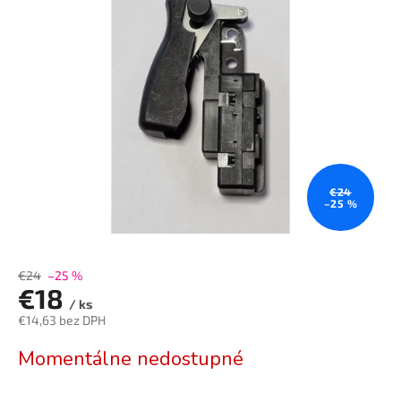
0,0
z
5
hviezdičiek.
€24
–25 %
€24
–25 %
€18
/ ks
€14,63 bez DPH
Jednotková
Momentálne nedostupné
cena: