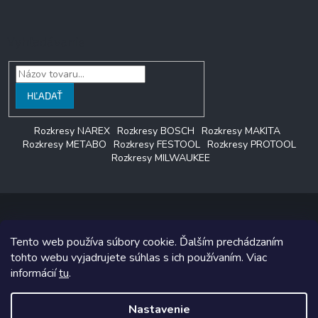
Vyhľadávanie
HĽADAŤ
Rozkresy NAREX
Rozkresy BOSCH
Rozkresy MAKITA
Rozkresy METABO
Rozkresy FESTOOL
Rozkresy PROTOOL
Rozkresy MILWAUKEE
Tento web používa súbory cookie. Ďalším prechádzaním
Copyright 2026
LAGON SERVIS
. Všetky práva vyhradené.
tohto webu vyjadrujete súhlas s ich používaním. Viac
informácií
tu
.
Grafický návrh vytvoril a na Shoptet implementoval
Tomáš Hlad
&
Shoptetak.cz
.
Nastavenie