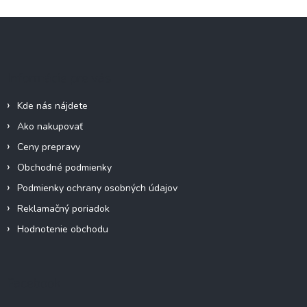
Z
á
p
ä
Informácie pre vás
t
i
Kde nás nájdete
e
Ako nakupovať
Ceny prepravy
Obchodné podmienky
Podmienky ochrany osobných údajov
Reklamačný poriadok
Hodnotenie obchodu
Facebook