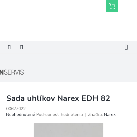
Prejsť
Nákupný
na
košík
obsah
Sada uhlíkov Narex EDH 82
00627022
Priemerné
Neohodnotené
Podrobnosti hodnotenia
Značka:
Narex
hodnotenie
produktu
je