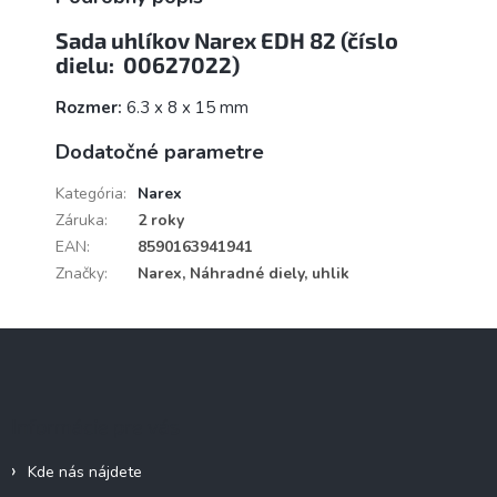
Sada uhlíkov Narex EDH 82 (číslo
dielu: 00627022)
Rozmer:
6.3 x 8 x 15 mm
Dodatočné parametre
Kategória
:
Narex
Záruka
:
2 roky
EAN
:
8590163941941
Značky
:
Narex, Náhradné diely, uhlik
Z
á
p
ä
Informácie pre vás
t
i
Kde nás nájdete
e