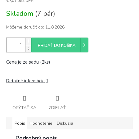
€7,07 bez DPH
Jednotková
Skladom
(7 pár)
cena:
Môžeme doručiť do:
11.8.2026
PRIDAŤ DO KOŠÍKA
Cena je za sadu (2ks)
Detailné informácie
OPÝTAŤ SA
ZDIEĽAŤ
Popis
Hodnotenie
Diskusia
Podrobný popis