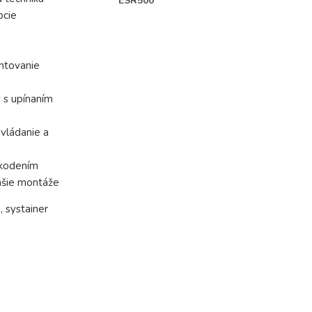
ESR500
pcie
ntovanie
 s upínaním
ovládanie a
škodením
hšie montáže
 systainer