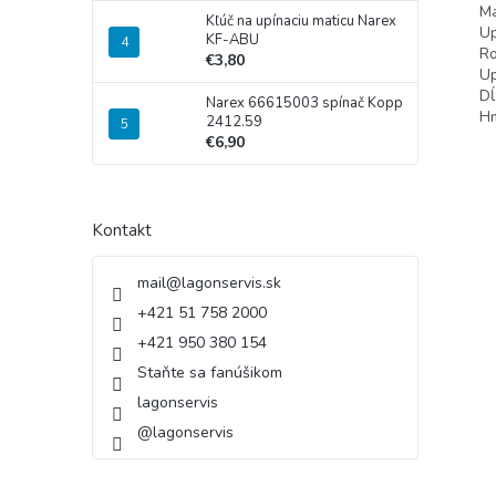
Ma
Kľúč na upínaciu maticu Narex
Up
KF-ABU
Ro
€3,80
Up
Dĺ
Narex 66615003 spínač Kopp
H
2412.59
€6,90
Kontakt
mail
@
lagonservis.sk
+421 51 758 2000
+421 950 380 154
Staňte sa fanúšikom
lagonservis
@lagonservis