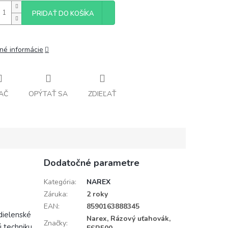
PRIDAŤ DO KOŠÍKA
lné informácie
AČ
OPÝTAŤ SA
ZDIEĽAŤ
Dodatočné parametre
Kategória
:
NAREX
Záruka
:
2 roky
EAN
:
8590163888345
dielenské
Narex, Rázový uťahovák,
Značky
:
 techniku