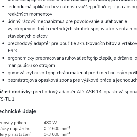
jednoduchá aplikácia bez nutnosti väčšej prítlačnej sily a absor
reakčných momentov
účinný rázový mechanizmus pre povoľovanie a uťahovanie
vysokopevnostných metrických skrutiek spojov a kotvení a mo
stavebných dielcov
prechodový adaptér pre použitie skrutkovacích bitov a vrtákov
E6.3
ergonomicky prepracovaná rukoväť softgrip zlepšuje držanie, 
manipuláciu so strojom
gumová krytka softgrip chráni materiál pred mechanickým po
beznástrojová opasková spona pre výškové práce a jednoduc
účasť dodávky:
prechodový adaptér AD-ASR 14, opasková spona,
YS-TL 1
echnické údaje
novitý príkon
480 W
-1
áčky naprázdno
0–2 600 min
-1
ery pri zaťažení
0–3 000 min