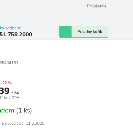
 poriadok
Hodnotenie obchodu
Prihlásenie
cka podpora:
Nákupný
Prázdny košík
51 758 2000
košík
65404193
–22 %
39
/ ks
31 bez DPH
tková
ladom
(1 ks)
e doručiť do:
11.8.2026