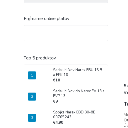
Prijímame online platby
Top 5 produktov
Sada uhlíkov Narex EBU 15 B
a EPK 16
€10
S
Sada uhlíkov do Narex EV 13 a
S
EVP 13
€9
T
Spojka Narex EBD 30-8E
Me
00765243
Ot
€4,90
Úd