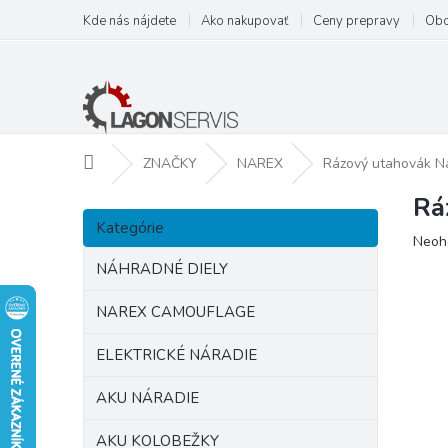
Prejsť
Kde nás nájdete
Ako nakupovať
Ceny prepravy
Obc
na
obsah
Domov
ZNAČKY
NAREX
Rázový utahovák N
Rá
B
Preskočiť
o
Kategórie
kategórie
Prie
Neoh
č
hodn
n
NÁHRADNÉ DIELY
prod
ý
je
p
NAREX CAMOUFLAGE
0,0
a
z
ELEKTRICKÉ NÁRADIE
5
n
hviezd
e
AKU NÁRADIE
l
AKU KOLOBEŽKY