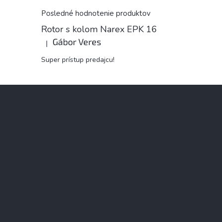
Posledné hodnotenie produktov
Rotor s kolom Narex EPK 16
Gábor Veres
|
Hodnotenie produktu je 5 z 5 hviezdičiek.
Super prístup predajcu!
Z
á
p
ä
t
i
e