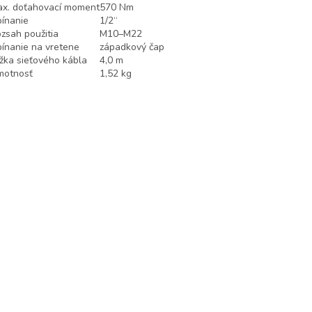
x. doťahovací moment
570 Nm
ínanie
1/2“
zsah použitia
M10–M22
ínanie na vretene
západkový čap
žka sieťového kábla
4,0 m
motnosť
1,52 kg