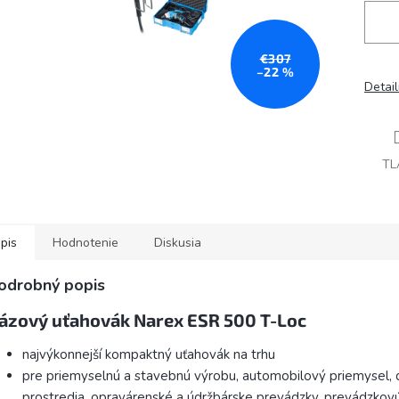
€307
–22 %
Detai
TL
pis
Hodnotenie
Diskusia
odrobný popis
ázový uťahovák Narex ESR 500 T-Loc
najvýkonnejší kompaktný uťahovák na trhu
pre priemyselnú a stavebnú výrobu, automobilový priemysel, 
prostredia, opravárenské a údržbárske prevádzky, prevádzkovú