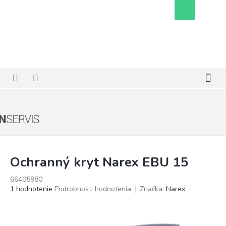
Prejsť
Nákupný
na
košík
obsah
Ochranný kryt Narex EBU 15
66405980
Priemerné
1 hodnotenie
Podrobnosti hodnotenia
Značka:
Narex
hodnotenie
produktu
je