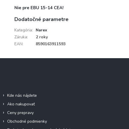
Nie pre EBU 15-14 CEA!
Dodatočné parametre
Kategória
:
Narex
Záruka
:
2 roky
EAN
:
8590163911593
Z
á
p
ä
Informácie pre vás
t
i
Kde nás nájdete
e
Ako nakupovať
Ceny prepravy
Obchodné podmienky