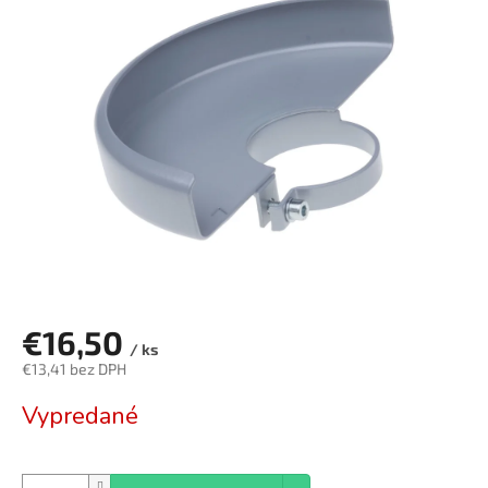
5,0
z
5
hviezdičiek.
€16,50
/ ks
€13,41 bez DPH
Jednotková
Vypredané
cena: