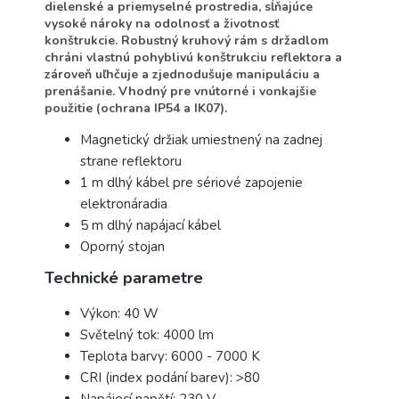
dielenské a priemyselné prostredia, sĺňajúce
vysoké nároky na odolnosť a životnosť
konštrukcie. Robustný kruhový rám s držadlom
chráni vlastnú pohyblivú konštrukciu reflektora a
zároveň uľhčuje a zjednodušuje manipuláciu a
prenášanie. Vhodný pre vnútorné i vonkajšie
použitie (ochrana IP54 a IK07).
Magnetický držiak umiestnený na zadnej
strane reflektoru
1 m dlhý kábel pre sériové zapojenie
elektronáradia
5 m dlhý napájací kábel
Oporný stojan
Technické parametre
Výkon: 40 W
Světelný tok: 4000 lm
Teplota barvy: 6000 - 7000 K
CRI (index podání barev): >80