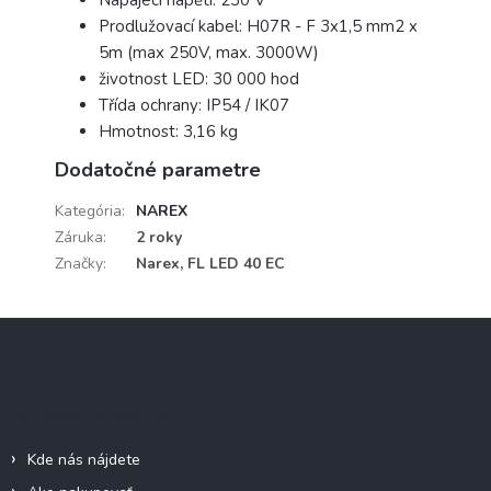
Napájecí napětí: 230 V
Prodlužovací kabel: H07R - F 3x1,5 mm2 x
5m (max 250V, max. 3000W)
životnost LED: 30 000 hod
Třída ochrany: IP54 / IK07
Hmotnost: 3,16 kg
Dodatočné parametre
Kategória
:
NAREX
Záruka
:
2 roky
Značky
:
Narex, FL LED 40 EC
Z
á
p
ä
Informácie pre vás
t
i
Kde nás nájdete
e