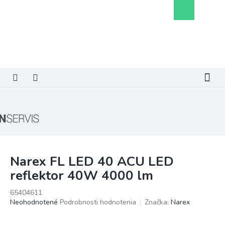
Prejsť
Nákupný
na
košík
obsah
Narex FL LED 40 ACU LED
reflektor 40W 4000 lm
65404611
Priemerné
Neohodnotené
Podrobnosti hodnotenia
Značka:
Narex
hodnotenie
produktu