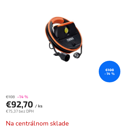
je
0,0
z
5
hviezdičiek.
€108
–14 %
€108
–14 %
€92,70
/ ks
€75,37 bez DPH
Jednotková
Na centrálnom sklade
cena: