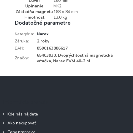
Zdvih
160 mm
Upínanie
MK2
Základňa magnetu
168 × 84 mm
Hmotnosť
13,0 kg
Dodatočné parametre
Kategória
:
Narex
Záruka
:
2 roky
EAN
:
8590163886617
65403930, Dvojrýchlostná magnetická
Značky
:
vŕtačka, Narex EVM 40-2 M
Z
á
p
ä
Informácie pre vás
t
i
Kde nás nájdete
e
Ako nakupovať
Ceny prepravy