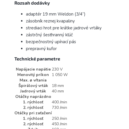
Rozsah dodávky
adaptér 19 mm Weldon (3/4“)
zásobník reznej kvapaliny
strediaci hrot pre krátke jadrové vrtáky
zástrčný šesťhranný kľúč
bezpečnostný upínací pás
prepravný kufor
Technické parametre
Napájacie napätie
230 V
Menovitý príkon
1 050 W
Max. ø vŕtania
Špirálový vrták
18 mm
Jadrový vrták
40 mm
Otáčky naprázdno
1. rýchlosť
400 /min
2. rýchlosť
730 /min
Otáčky pri zaťažení
1. rýchlosť
250 /min
2. rýchlosť
450 /min