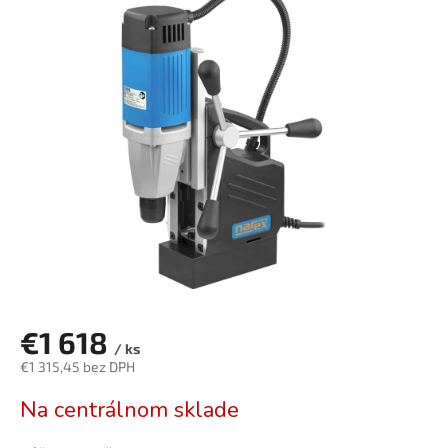
je
0,0
z
5
hviezdičiek.
€1 618
/ ks
€1 315,45 bez DPH
Jednotková
Na centrálnom sklade
cena: