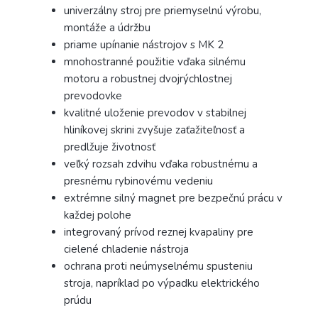
univerzálny stroj pre priemyselnú výrobu,
montáže a údržbu
priame upínanie nástrojov s MK 2
mnohostranné použitie vďaka silnému
motoru a robustnej dvojrýchlostnej
prevodovke
kvalitné uloženie prevodov v stabilnej
hliníkovej skrini zvyšuje zaťažiteľnosť a
predlžuje životnosť
veľký rozsah zdvihu vďaka robustnému a
presnému rybinovému vedeniu
extrémne silný magnet pre bezpečnú prácu v
každej polohe
integrovaný prívod reznej kvapaliny pre
cielené chladenie nástroja
ochrana proti neúmyselnému spusteniu
stroja, napríklad po výpadku elektrického
prúdu