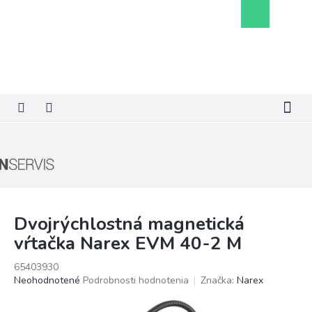
Prejsť
Nákupný
na
košík
obsah
Dvojrýchlostná magnetická
vŕtačka Narex EVM 40-2 M
65403930
Priemerné
Neohodnotené
Podrobnosti hodnotenia
Značka:
Narex
hodnotenie
produktu