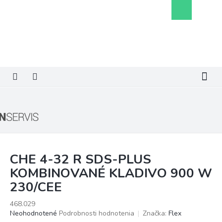
Prejsť
Nákupný
na
košík
obsah
CHE 4-32 R SDS-PLUS
KOMBINOVANÉ KLADIVO 900 W
230/CEE
468.029
Priemerné
Neohodnotené
Podrobnosti hodnotenia
Značka:
Flex