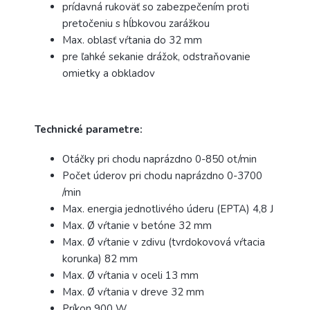
prídavná rukoväť so zabezpečením proti
pretočeniu s hĺbkovou zarážkou
Max. oblasť vŕtania do 32 mm
pre ľahké sekanie drážok, odstraňovanie
omietky a obkladov
Technické parametre:
Otáčky pri chodu naprázdno 0-850 ot/min
Počet úderov pri chodu naprázdno 0-3700
/min
Max. energia jednotlivého úderu (EPTA) 4,8 J
Max. Ø vŕtanie v betóne 32 mm
Max. Ø vŕtanie v zdivu (tvrdokovová vŕtacia
korunka) 82 mm
Max. Ø vŕtania v oceli 13 mm
Max. Ø vŕtania v dreve 32 mm
Príkon 900 W