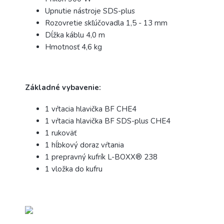
Upnutie nástroje SDS-plus
Rozovretie skľúčovadla 1,5 - 13 mm
Dĺžka káblu 4,0 m
Hmotnosť 4,6 kg
Základné vybavenie:
1 vŕtacia hlavička BF CHE4
1 vŕtacia hlavička BF SDS-plus CHE4
1 rukoväť
1 hĺbkový doraz vŕtania
1 prepravný kufrík L-BOXX® 238
1 vložka do kufru