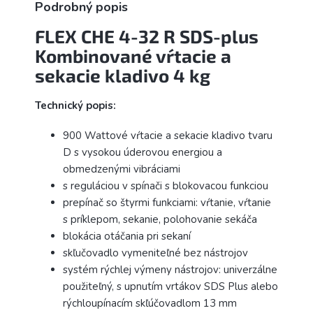
Podrobný popis
FLEX CHE 4-32 R SDS-plus
Kombinované vŕtacie a
sekacie kladivo 4 kg
Technický popis:
900 Wattové vŕtacie a sekacie kladivo tvaru
D s vysokou úderovou energiou a
obmedzenými vibráciami
s reguláciou v spínači s blokovacou funkciou
prepínač so štyrmi funkciami: vŕtanie, vŕtanie
s príklepom, sekanie, polohovanie sekáča
blokácia otáčania pri sekaní
skľučovadlo vymeniteľné bez nástrojov
systém rýchlej výmeny nástrojov: univerzálne
použiteľný, s upnutím vrtákov SDS Plus alebo
rýchloupínacím skľúčovadlom 13 mm