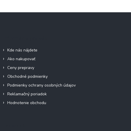
Z
á
p
ä
Informácie pre vás
t
i
Kde nás nájdete
e
Ako nakupovať
Ceny prepravy
Obchodné podmienky
Podmienky ochrany osobných údajov
Reklamačný poriadok
Hodnotenie obchodu
Facebook