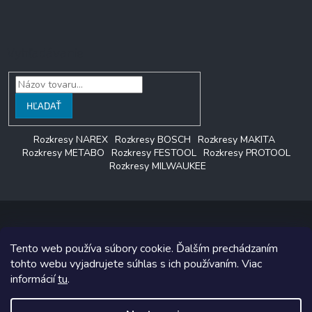
Vyhľadávanie
HĽADAŤ
Rozkresy NAREX
Rozkresy BOSCH
Rozkresy MAKITA
Rozkresy METABO
Rozkresy FESTOOL
Rozkresy PROTOOL
Rozkresy MILWAUKEE
Tento web používa súbory cookie. Ďalším prechádzaním
Copyright 2026
LAGON SERVIS
. Všetky práva vyhradené.
tohto webu vyjadrujete súhlas s ich používaním. Viac
informácií
tu
.
Grafický návrh vytvoril a na Shoptet implementoval
Tomáš Hlad
&
Shoptetak.cz
.