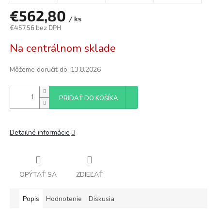
€562,80
/ ks
€457,56 bez DPH
Jednotková
Na centrálnom sklade
cena:
Môžeme doručiť do:
13.8.2026
PRIDAŤ DO KOŠÍKA
Detailné informácie
OPÝTAŤ SA
ZDIEĽAŤ
Popis
Hodnotenie
Diskusia