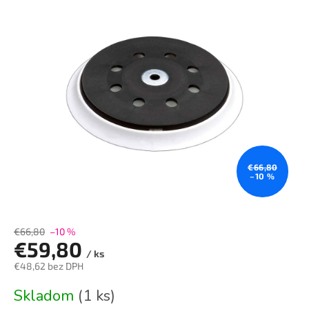
je
0,0
z
5
hviezdičiek.
€66,80
–10 %
€66,80
–10 %
€59,80
/ ks
€48,62 bez DPH
Jednotková
Skladom
(1 ks)
cena: