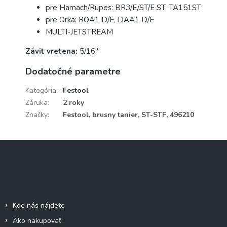
pre Hamach/Rupes: BR3/E/ST/E ST, TA151ST
pre Orka: ROA1 D/E, DAA1 D/E
MULTI-JETSTREAM
Závit vretena:
5/16"
Dodatočné parametre
Kategória
:
Festool
Záruka
:
2 roky
Značky
:
Festool, brusny tanier, ST-STF, 496210
Z
á
p
ä
Informácie pre vás
t
i
Kde nás nájdete
e
Ako nakupovať