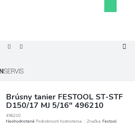
Prejsť
Nákupný
na
košík
obsah
Brúsny tanier FESTOOL ST-STF
D150/17 MJ 5/16" 496210
496210
Priemerné
Neohodnotené
Podrobnosti hodnotenia
Značka:
Festool
hodnotenie
produktu