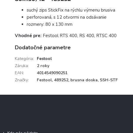
suchý zips StickFix na rýchlu výmenu brusiva
perforovaná, s 12 otvormi na odsávanie
rozmery: 80 x 130 mm
Vhodné pre:
Festool RTS 400, RS 400, RTSC 400
Dodatočné parametre
Kategória
:
Festool
Záruka
:
2 roky
EAN
:
4014549090251
Značky
:
Festool, 489252, brusna doska, SSH-STF
Z
á
p
ä
Informácie pre vás
t
i