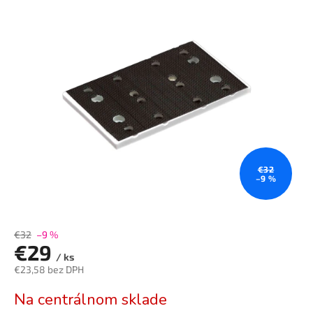
je
0,0
z
5
hviezdičiek.
€32
–9 %
€32
–9 %
€29
/ ks
€23,58 bez DPH
Jednotková
Na centrálnom sklade
cena: