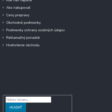
Kde nás nájdete
e
Ako nakupovať
Ceny prepravy
Obchodné podmienky
Podmienky ochrany osobných údajov
Reklamačný poriadok
Hodnotenie obchodu
Facebook
Vyhľadávanie
HĽADAŤ