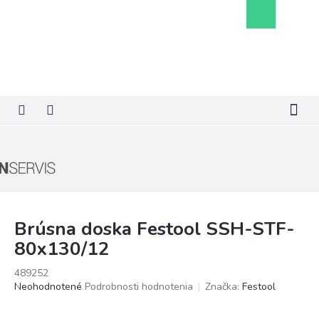
Prejsť
Nákupný
na
košík
obsah
Brúsna doska Festool SSH-STF-
80x130/12
489252
Priemerné
Neohodnotené
Podrobnosti hodnotenia
Značka:
Festool
hodnotenie
produktu