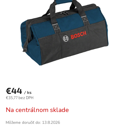
0,0
z
5
hviezdičiek.
€44
/ ks
€35,77 bez DPH
Jednotková
Na centrálnom sklade
cena:
Môžeme doručiť do:
13.8.2026