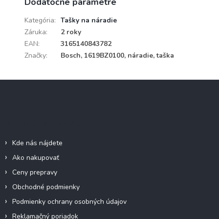
Dodatočné parametre
Kategória
:
Tašky na náradie
Záruka
:
2 roky
EAN
:
3165140843782
Značky
:
Bosch, 1619BZ0100, náradie, taška
Z
á
p
ä
Informácie pre vás
t
i
Kde nás nájdete
e
Ako nakupovať
Ceny prepravy
Obchodné podmienky
Podmienky ochrany osobných údajov
Reklamačný poriadok