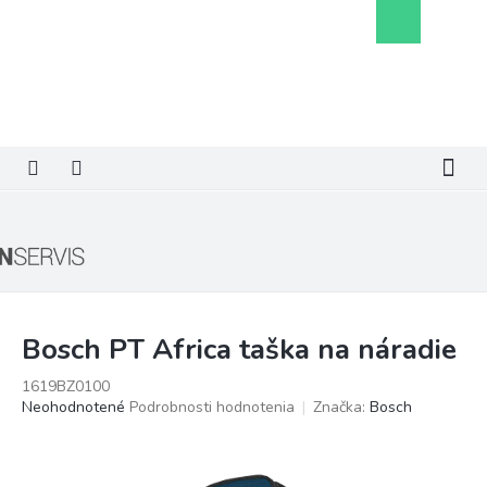
Prejsť
Nákupný
na
košík
obsah
Bosch PT Africa taška na náradie
1619BZ0100
Priemerné
Neohodnotené
Podrobnosti hodnotenia
Značka:
Bosch
hodnotenie
produktu
je