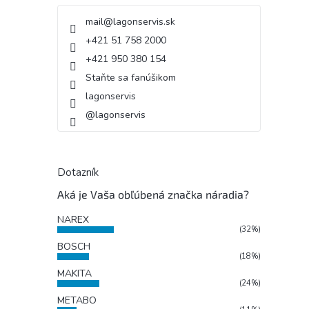
mail
@
lagonservis.sk
+421 51 758 2000
+421 950 380 154
Staňte sa fanúšikom
lagonservis
@lagonservis
Dotazník
Aká je Vaša obľúbená značka náradia?
NAREX
(32%)
BOSCH
(18%)
MAKITA
(24%)
METABO