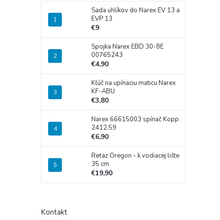
Sada uhlíkov do Narex EV 13 a
EVP 13
€9
Spojka Narex EBD 30-8E
00765243
€4,90
Kľúč na upínaciu maticu Narex
KF-ABU
€3,80
Narex 66615003 spínač Kopp
2412.59
€6,90
Reťaz Oregon - k vodiacej lište
35 cm
€19,90
Kontakt