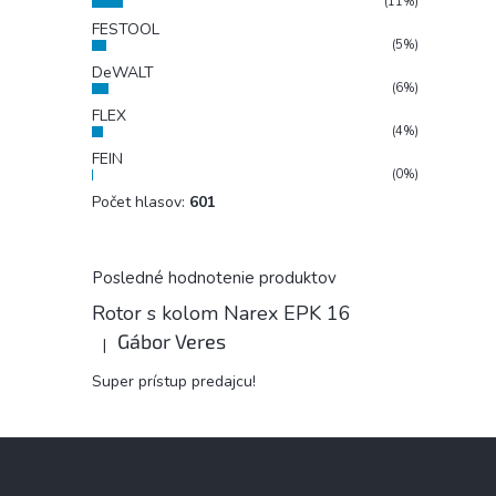
(11%)
FESTOOL
(5%)
DeWALT
(6%)
FLEX
(4%)
FEIN
(0%)
Počet hlasov:
601
Posledné hodnotenie produktov
Rotor s kolom Narex EPK 16
Gábor Veres
|
Hodnotenie produktu je 5 z 5 hviezdičiek.
Super prístup predajcu!
Z
á