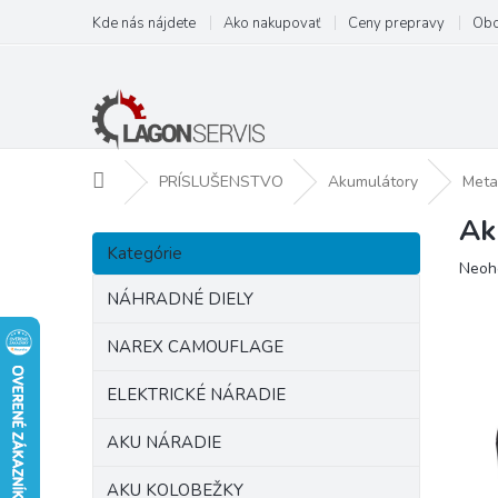
Prejsť
Kde nás nájdete
Ako nakupovať
Ceny prepravy
Obc
na
obsah
Domov
PRÍSLUŠENSTVO
Akumulátory
Meta
Ak
B
Preskočiť
o
Kategórie
kategórie
Prie
Neoh
č
hodn
n
NÁHRADNÉ DIELY
prod
ý
je
p
NAREX CAMOUFLAGE
0,0
a
z
ELEKTRICKÉ NÁRADIE
5
n
hviezd
e
AKU NÁRADIE
l
AKU KOLOBEŽKY