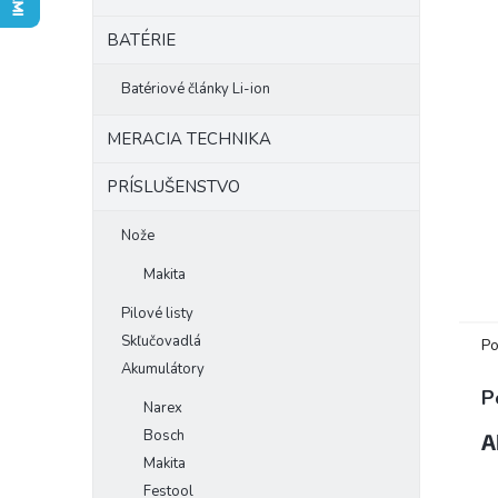
BATÉRIE
Batériové články Li-ion
MERACIA TECHNIKA
PRÍSLUŠENSTVO
Nože
Makita
Pilové listy
Skľučovadlá
Po
Akumulátory
P
Narex
Bosch
A
Makita
Festool