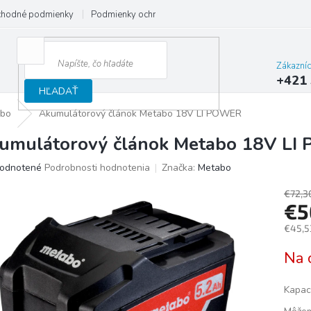
hodné podmienky
Podmienky ochrany osobných údajov
Reklamačný
Zákazní
+421 
HĽADAŤ
bo
Akumulátorový článok Metabo 18V LI POWER
umulátorový článok Metabo 18V L
merné
odnotené
Podrobnosti hodnotenia
Značka:
Metabo
otenie
uktu
€72,3
€
€45,5
Jedno
Na 
ičiek.
cena:
Kapac