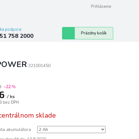
 poriadok
Hodnotenie obchodu
Prihlásenie
cka podpora:
Nákupný
Prázdny košík
51 758 2000
košík
I POWER
321001450
0
–22 %
56
/ ks
3 bez DPH
tková
centrálnom sklade
ita akumulátora