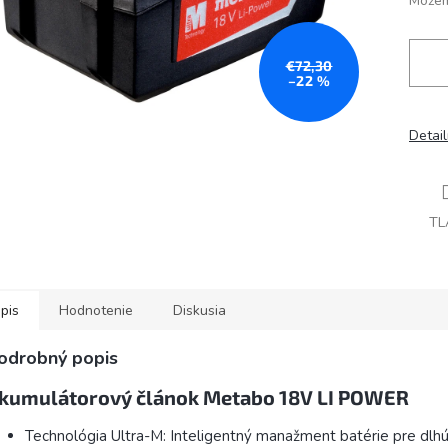
Môžem
€72,30
–22 %
Detai
TL
pis
Hodnotenie
Diskusia
odrobný popis
kumulátorový článok Metabo 18V LI POWER
Technológia Ultra-M: Inteligentný manažment batérie pre dlhú