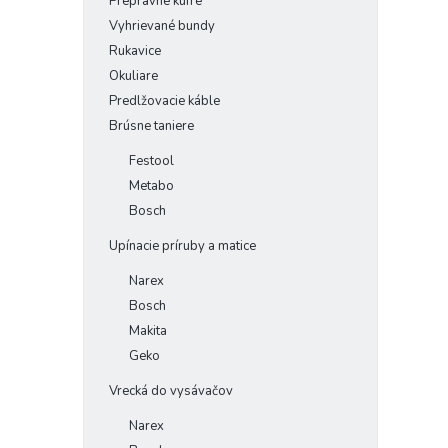
Prepravné kufre
Vyhrievané bundy
Rukavice
Okuliare
Predlžovacie káble
Brúsne taniere
Festool
Metabo
Bosch
Upínacie príruby a matice
Narex
Bosch
Makita
Geko
Vrecká do vysávačov
Narex