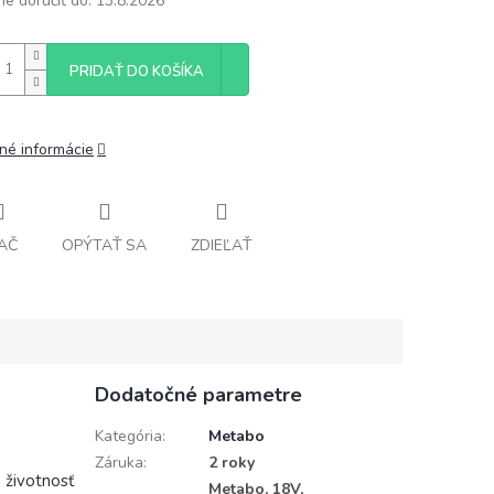
e doručiť do:
13.8.2026
PRIDAŤ DO KOŠÍKA
lné informácie
AČ
OPÝTAŤ SA
ZDIEĽAŤ
Dodatočné parametre
Kategória
:
Metabo
Záruka
:
2 roky
 životnosť
Metabo, 18V,